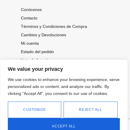
Conócenos
Contacto
Términos y Condiciones de Compra
Cambios y Devoluciones
Mi cuenta
Estado del pedido
Lista de favoritos
We value your privacy
We use cookies to enhance your browsing experience, serve
CONOCE NUESTRAS NOVEDADES,
OFERTAS...
personalized ads or content, and analyze our traffic. By
clicking "Accept All", you consent to our use of cookies.
Suscríbete a nuestra newsletter
CUSTOMIZE
REJECT ALL
©
Política de privacidad
Tienda online de Moda y
|
2026.
Complementos
Política de cookies
ACCEPT ALL