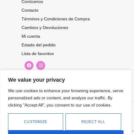
Conócenos
Contacto
Términos y Condiciones de Compra
Cambios y Devoluciones
Mi cuenta
Estado del pedido
Lista de favoritos
CONOCE NUESTRAS NOVEDADES,
We value your privacy
OFERTAS...
We use cookies to enhance your browsing experience, serve
personalized ads or content, and analyze our traffic. By
Suscríbete a nuestra newsletter
clicking "Accept All", you consent to our use of cookies.
©
Tienda online de Moda y
|
2026.
Complementos
Política de
CUSTOMIZE
REJECT ALL
privacidad
Política de cookies