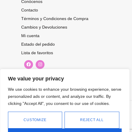
Conócenos
Contacto
Términos y Condiciones de Compra
Cambios y Devoluciones
Mi cuenta
Estado del pedido
Lista de favoritos
CONOCE NUESTRAS NOVEDADES,
We value your privacy
OFERTAS...
We use cookies to enhance your browsing experience, serve
personalized ads or content, and analyze our traffic. By
Suscríbete a nuestra newsletter
clicking "Accept All", you consent to our use of cookies.
©
Tienda online de Moda y
|
2026.
Complementos
Política de
CUSTOMIZE
REJECT ALL
privacidad
Política de cookies