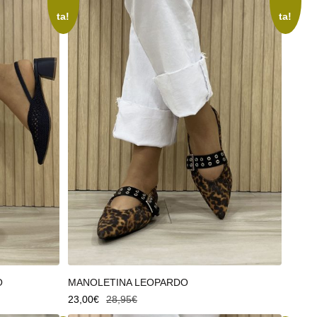
ta!
ta!
Seleccionar opciones
O
MANOLETINA LEOPARDO
23,00
€
28,95
€