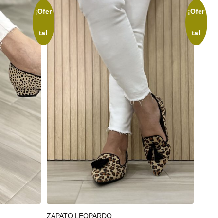
¡Ofer
¡Ofer
ta!
ta!
Seleccionar opciones
ZAPATO LEOPARDO