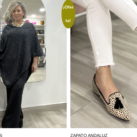
¡Ofer
ta!
 carrito
Seleccionar opciones
S
ZAPATO ANDALUZ