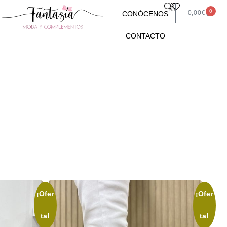
0
0,00
€
CONÓCENOS
CONTACTO
¡Ofer
¡Ofer
ta!
ta!