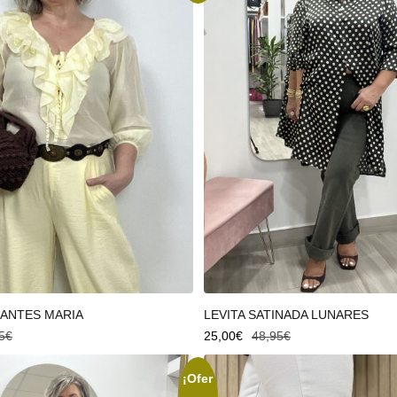
 carrito
Añadir al carrito
LANTES MARIA
LEVITA SATINADA LUNARES
5
€
25,00
€
48,95
€
¡Ofer