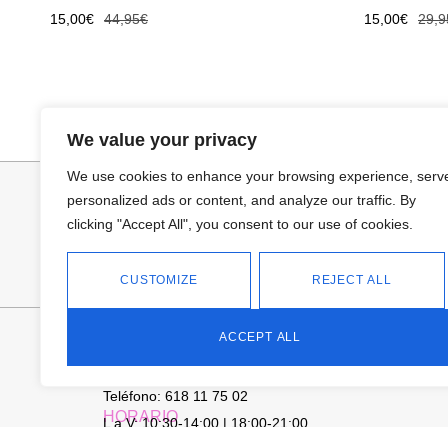
15,00
€
44,95
€
15,00
€
29,9
We value your privacy
We use cookies to enhance your browsing experience, serv
personalized ads or content, and analyze our traffic. By
clicking "Accept All", you consent to our use of cookies.
CUSTOMIZE
REJECT ALL
FANTASÍA - TIENDA
ACCEPT ALL
Avd Don Antonio Huertas, 74
13700 Tomelloso (Ciudad Real)
Teléfono: 618 11 75 02
HORARIO
L a V: 10:30-14:00 | 18:00-21:00
SÁBADOS: 10.30-14:00