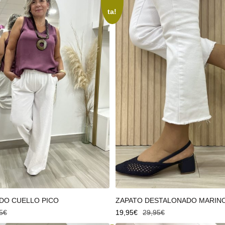
ta!
 carrito
Seleccionar opciones
DO CUELLO PICO
ZAPATO DESTALONADO MARIN
5
€
19,95
€
29,95
€