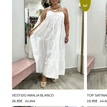
ta!
Añadir al carrito
Añadir al
VESTIDO AMALIA BLANCO
TOP SATINA
26,95
€
32,95
€
19,95
€
24,9