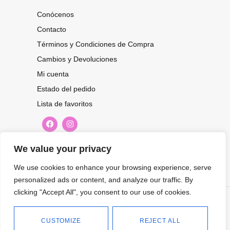
Conócenos
Contacto
Términos y Condiciones de Compra
Cambios y Devoluciones
Mi cuenta
Estado del pedido
Lista de favoritos
CONOCE NUESTRAS NOVEDADES,
We value your privacy
OFERTAS...
We use cookies to enhance your browsing experience, serve
personalized ads or content, and analyze our traffic. By
Suscríbete a nuestra newsletter
clicking "Accept All", you consent to our use of cookies.
©
Tienda online de Moda y
|
2026.
Complementos
Política de
CUSTOMIZE
REJECT ALL
privacidad