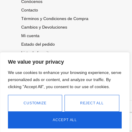
Conócenos
Contacto
Términos y Condiciones de Compra
Cambios y Devoluciones
Mi cuenta
Estado del pedido
Lista de favoritos
We value your privacy
We use cookies to enhance your browsing experience, serve
CONOCE NUESTRAS NOVEDADES,
OFERTAS...
personalized ads or content, and analyze our traffic. By
clicking "Accept All", you consent to our use of cookies.
Suscríbete a nuestra newsletter
CUSTOMIZE
REJECT ALL
©
Política de privacidad
Tienda online de Moda y
|
2026.
Complementos
Política de cookies
ACCEPT ALL