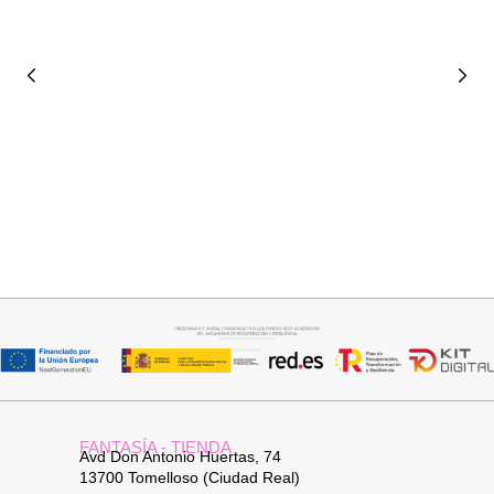
Añadir al carrito
Añadir al carrito
BOLSO CARTERA
BOLSO BOHO CHIC NATURAL
38,95
€
34,95
€
FANTASÍA - TIENDA
Avd Don Antonio Huertas, 74
13700 Tomelloso (Ciudad Real)