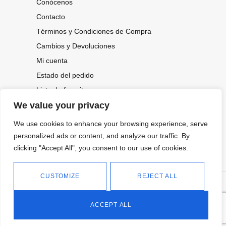
Conócenos
Contacto
Términos y Condiciones de Compra
Cambios y Devoluciones
Mi cuenta
Estado del pedido
Lista de favoritos
We value your privacy
We use cookies to enhance your browsing experience, serve
CONOCE NUESTRAS NOVEDADES,
personalized ads or content, and analyze our traffic. By
OFERTAS...
clicking "Accept All", you consent to our use of cookies.
Suscríbete a nuestra newsletter
CUSTOMIZE
REJECT ALL
©
Política de privacidad
Tienda online de Moda y
|
2026.
Complementos
Política de cookies
ACCEPT ALL