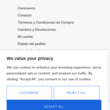
Conócenos
Contacto
Términos y Condiciones de Compra
Cambios y Devoluciones
Mi cuenta
Estado del pedido
Lista de favoritos
We value your privacy
We use cookies to enhance your browsing experience, serve
CONOCE NUESTRAS NOVEDADES,
OFERTAS...
personalized ads or content, and analyze our traffic. By
clicking "Accept All", you consent to our use of cookies.
Suscríbete a nuestra newsletter
CUSTOMIZE
REJECT ALL
©
Política de privacidad
Tienda online de Moda y
|
2026.
Complementos
Política de cookies
ACCEPT ALL