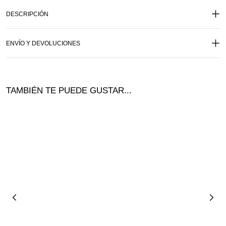
DESCRIPCIÓN
ENVÍO Y DEVOLUCIONES
TAMBIÉN TE PUEDE GUSTAR...
Ofer
¡Ofer
¡Of
ta!
ta!
ta