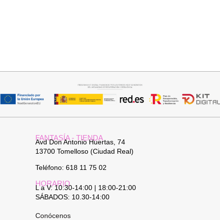
Añadir al carrito
Seleccionar opciones
TOP SATINADO CUELLO PICO
CAMISA SAMBA
19,95
€
24,95
€
15,00
€
44,95
€
FANTASÍA - TIENDA
Avd Don Antonio Huertas, 74
13700 Tomelloso (Ciudad Real)
Teléfono: 618 11 75 02
HORARIO
L a V: 10:30-14:00 | 18:00-21:00
SÁBADOS: 10.30-14:00
Conócenos