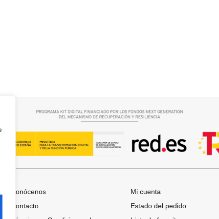
rrito
Seleccionar opciones
O RAQUEL
GABARDINA CLASI
52,95
€
e
Conócenos
Mi cuenta
Contacto
Estado del pedido