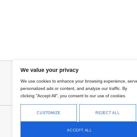
Seleccionar opciones
Añadir al ca
VAQUERO AZUL LUXE
PANTALON LIN
32,95
€
34,95
€
We value your privacy
We use cookies to enhance your browsing experience, serv
personalized ads or content, and analyze our traffic. By
clicking "Accept All", you consent to our use of cookies.
CUSTOMIZE
REJECT ALL
FANTASÍA - TIENDA
Avd Don Antonio Huertas, 74
13700 Tomelloso (Ciudad Real)
ACCEPT ALL
Teléfono: 618 11 75 02