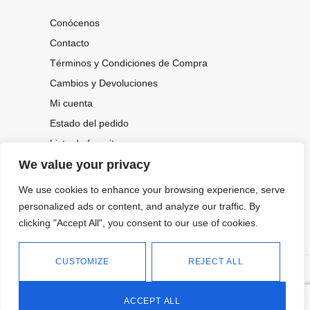
Conócenos
Contacto
Términos y Condiciones de Compra
Cambios y Devoluciones
Mi cuenta
Estado del pedido
Lista de favoritos
We value your privacy
We use cookies to enhance your browsing experience, serve
CONOCE NUESTRAS NOVEDADES,
OFERTAS...
personalized ads or content, and analyze our traffic. By
clicking "Accept All", you consent to our use of cookies.
Suscríbete a nuestra newsletter
CUSTOMIZE
REJECT ALL
©
Política de privacidad
Tienda online de Moda y
|
2026.
Complementos
Política de cookies
ACCEPT ALL