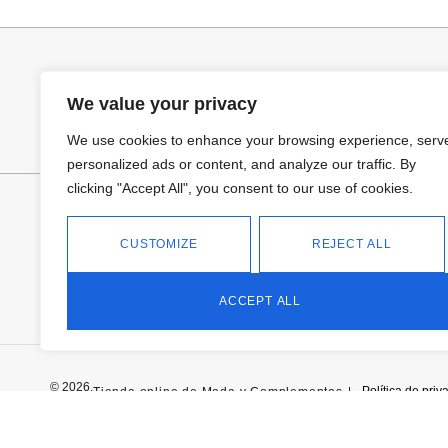
25,95
€
25,95
€
We value your privacy
We use cookies to enhance your browsing experience, serv
personalized ads or content, and analyze our traffic. By
clicking "Accept All", you consent to our use of cookies.
FANTASÍA - TIENDA
Avd Don Antonio Huertas, 74
13700 Tomelloso (Ciudad Real)
CUSTOMIZE
REJECT ALL
Teléfono: 618 11 75 02
HORARIO
L a V: 10:30-14:00 | 18:00-21:00
ACCEPT ALL
SÁBADOS: 10.30-14:00
© 2026.
Política de priv
Tienda online de Moda y Complementos
|