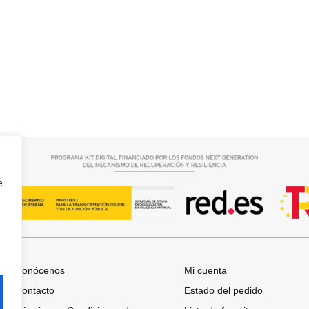
rrito
Añadir al carrito
CUELLO PELO SINTETICO
25,95
€
e
Conócenos
Mi cuenta
Contacto
Estado del pedido