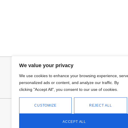
Añadir al carrito
Añadir al ca
BOLSO HOMBRO PITER
BUFANDA BASI
32,95
€
14,95
€
We value your privacy
We use cookies to enhance your browsing experience, serv
personalized ads or content, and analyze our traffic. By
clicking "Accept All", you consent to our use of cookies.
CUSTOMIZE
REJECT ALL
FANTASÍA - TIENDA
Avd Don Antonio Huertas, 74
13700 Tomelloso (Ciudad Real)
ACCEPT ALL
Teléfono: 618 11 75 02