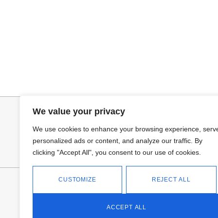
Seleccionar opciones
Añadir al ca
VAQUERO AZUL LUXE
TOP SATINADO
32,95
€
19,95
€
24,95
€
We value your privacy
We use cookies to enhance your browsing experience, serv
personalized ads or content, and analyze our traffic. By
clicking "Accept All", you consent to our use of cookies.
CUSTOMIZE
REJECT ALL
FANTASÍA - TIENDA
Avd Don Antonio Huertas, 74
13700 Tomelloso (Ciudad Real)
ACCEPT ALL
Teléfono: 618 11 75 02