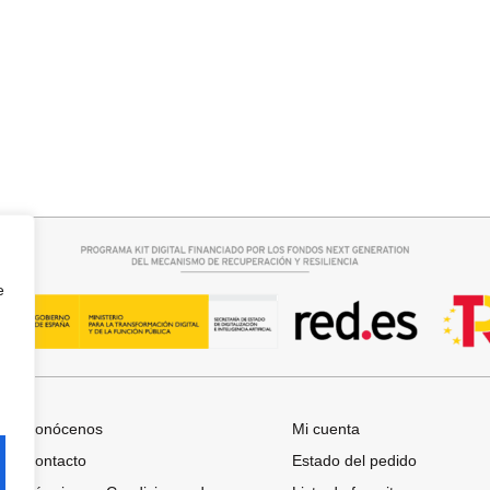
rrito
Añadir al carrito
 CUELLO PICO
JERSEY CAPA BOSTON
34,95
€
e
Conócenos
Mi cuenta
Contacto
Estado del pedido