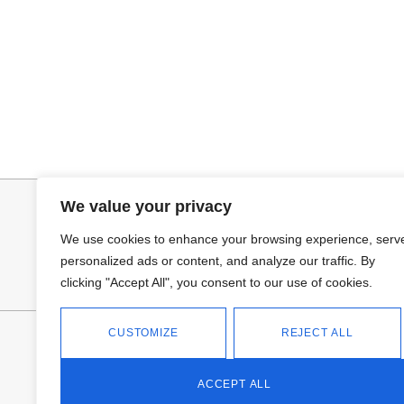
Seleccionar opciones
Añadir al ca
VAQUERO AZUL LUXE
JERSEY CAPA
32,95
€
34,95
€
We value your privacy
We use cookies to enhance your browsing experience, serv
personalized ads or content, and analyze our traffic. By
clicking "Accept All", you consent to our use of cookies.
CUSTOMIZE
REJECT ALL
FANTASÍA - TIENDA
Avd Don Antonio Huertas, 74
13700 Tomelloso (Ciudad Real)
ACCEPT ALL
Teléfono: 618 11 75 02