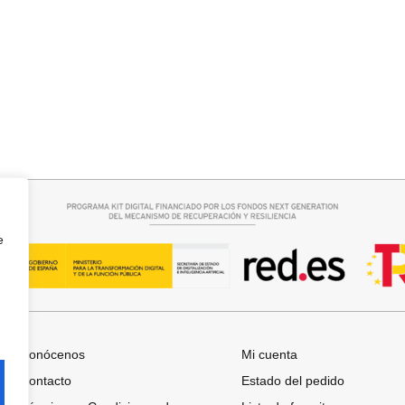
rrito
Seleccionar opciones
 BOSTON
CAMISA SAMBA
15,00
€
44,95
€
e
Conócenos
Mi cuenta
Contacto
Estado del pedido