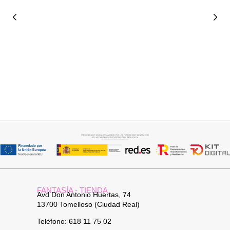
Añadir al carrito
Seleccionar opciones
PANTALON LINO RAQUEL
CAMISA CELESTE OVERSIZE
34,95
€
32,95
€
FANTASÍA - TIENDA
Avd Don Antonio Huertas, 74
13700 Tomelloso (Ciudad Real)
Teléfono: 618 11 75 02