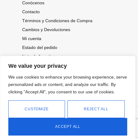
Conócenos
Contacto
Términos y Condiciones de Compra
Cambios y Devoluciones
Mi cuenta
Estado del pedido
Lista de favoritos
We value your privacy
We use cookies to enhance your browsing experience, serve
CONOCE NUESTRAS NOVEDADES,
personalized ads or content, and analyze our traffic. By
OFERTAS...
clicking "Accept All", you consent to our use of cookies.
Suscríbete a nuestra newsletter
CUSTOMIZE
REJECT ALL
©
Política de privacidad
Tienda online de Moda y
|
2026.
Complementos
Política de cookies
ACCEPT ALL