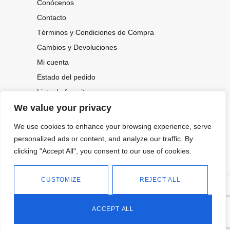
Conócenos
Contacto
Términos y Condiciones de Compra
Cambios y Devoluciones
Mi cuenta
Estado del pedido
Lista de favoritos
We value your privacy
We use cookies to enhance your browsing experience, serve
CONOCE NUESTRAS NOVEDADES,
personalized ads or content, and analyze our traffic. By
OFERTAS...
clicking "Accept All", you consent to our use of cookies.
Suscríbete a nuestra newsletter
CUSTOMIZE
REJECT ALL
©
Política de privacidad
Tienda online de Moda y
|
2026.
Complementos
Política de cookies
ACCEPT ALL