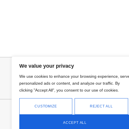
Seleccionar opciones
Selecciona
BOTÍN TACHAS
MANOLETINA 
42,95
€
29,95
€
We value your privacy
We use cookies to enhance your browsing experience, serv
personalized ads or content, and analyze our traffic. By
clicking "Accept All", you consent to our use of cookies.
CUSTOMIZE
REJECT ALL
FANTASÍA - TIENDA
Avd Don Antonio Huertas, 74
13700 Tomelloso (Ciudad Real)
ACCEPT ALL
Teléfono: 618 11 75 02