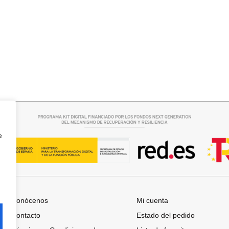
r opciones
Seleccionar opciones
ROJA
ZAPATO DESTALONADO MARIN
19,95
€
29,95
€
e
Conócenos
Mi cuenta
Contacto
Estado del pedido