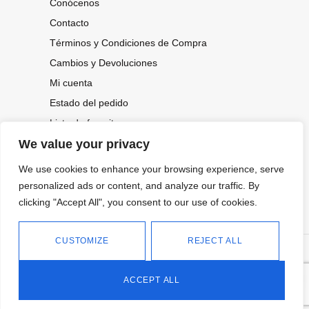
Conócenos
Contacto
Términos y Condiciones de Compra
Cambios y Devoluciones
Mi cuenta
Estado del pedido
Lista de favoritos
We value your privacy
We use cookies to enhance your browsing experience, serve
CONOCE NUESTRAS NOVEDADES,
personalized ads or content, and analyze our traffic. By
OFERTAS...
clicking "Accept All", you consent to our use of cookies.
Suscríbete a nuestra newsletter
CUSTOMIZE
REJECT ALL
©
Política de privacidad
Tienda online de Moda y
|
2026.
Complementos
Política de cookies
ACCEPT ALL