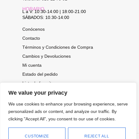
HORARIO
L a V: 10:30-14:00 | 18:00-21:00
SÁBADOS: 10.30-14:00
Conócenos
Contacto
Términos y Condiciones de Compra
Cambios y Devoluciones
Mi cuenta
Estado del pedido
Lista de favoritos
We value your privacy
We use cookies to enhance your browsing experience, serve
CONOCE NUESTRAS NOVEDADES,
OFERTAS...
personalized ads or content, and analyze our traffic. By
clicking "Accept All", you consent to our use of cookies.
Suscríbete a nuestra newsletter
CUSTOMIZE
REJECT ALL