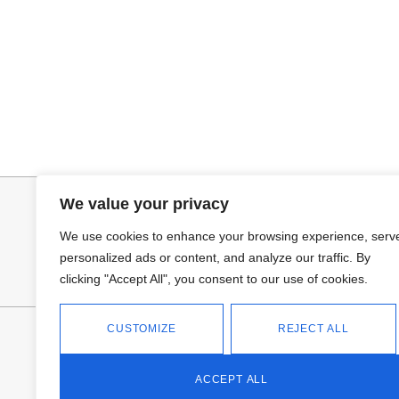
Añadir al carrito
Añadir al ca
BOLSO CARTERA
BOLSO CARTE
38,95
€
38,95
€
We value your privacy
We use cookies to enhance your browsing experience, serv
personalized ads or content, and analyze our traffic. By
clicking "Accept All", you consent to our use of cookies.
CUSTOMIZE
REJECT ALL
FANTASÍA - TIENDA
Avd Don Antonio Huertas, 74
13700 Tomelloso (Ciudad Real)
ACCEPT ALL
Teléfono: 618 11 75 02