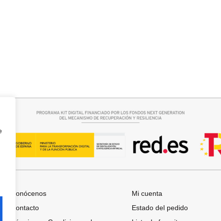
rrito
Añadir al carrito
RA
BOLSO PLAYA VERDE
25,95
€
e
Conócenos
Mi cuenta
Contacto
Estado del pedido