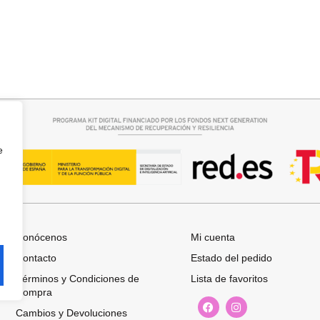
rrito
Añadir al carrito
 MARRON
BOLSO PLAYA AZUL
25,95
€
e
Conócenos
Mi cuenta
Contacto
Estado del pedido
Términos y Condiciones de
Lista de favoritos
Compra
Cambios y Devoluciones