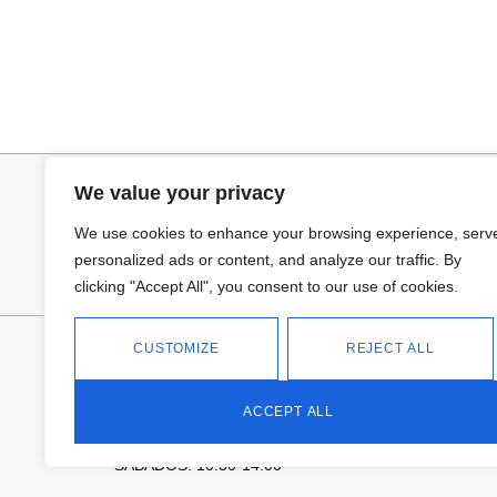
Añadir al carrito
Añadir al ca
BOLSO BOHO CHIC NATURAL
BOLSO PLAYA
34,95
€
25,95
€
We value your privacy
We use cookies to enhance your browsing experience, serv
personalized ads or content, and analyze our traffic. By
clicking "Accept All", you consent to our use of cookies.
FANTASÍA - TIENDA
CUSTOMIZE
REJECT ALL
Avd Don Antonio Huertas, 74
13700 Tomelloso (Ciudad Real)
ACCEPT ALL
Teléfono: 618 11 75 02
HORARIO
L a V: 10:30-14:00 | 18:00-21:00
SÁBADOS: 10.30-14:00