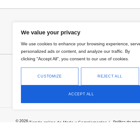
34,95
€
39,95
€
We value your privacy
We use cookies to enhance your browsing experience, serv
personalized ads or content, and analyze our traffic. By
clicking "Accept All", you consent to our use of cookies.
FANTASÍA - TIENDA
Avd Don Antonio Huertas, 74
13700 Tomelloso (Ciudad Real)
CUSTOMIZE
REJECT ALL
Teléfono: 618 11 75 02
HORARIO
L a V: 10:30-14:00 | 18:00-21:00
ACCEPT ALL
SÁBADOS: 10.30-14:00
© 2026.
Política de priv
Tienda online de Moda y Complementos
|