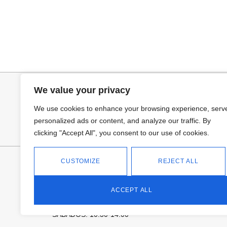
Añadir al carrito
Añadir al ca
BOLSO CARTERA
BOLSO CARTE
38,95
€
38,95
€
We value your privacy
We use cookies to enhance your browsing experience, serv
personalized ads or content, and analyze our traffic. By
clicking "Accept All", you consent to our use of cookies.
FANTASÍA - TIENDA
CUSTOMIZE
REJECT ALL
Avd Don Antonio Huertas, 74
13700 Tomelloso (Ciudad Real)
ACCEPT ALL
Teléfono: 618 11 75 02
HORARIO
L a V: 10:30-14:00 | 18:00-21:00
SÁBADOS: 10.30-14:00