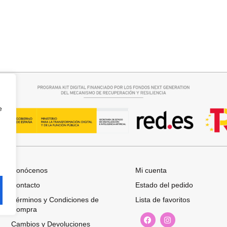
rrito
Añadir al carrito
RA
BOLSO BANDOLERA DAVID
26,95
€
e
Conócenos
Mi cuenta
Contacto
Estado del pedido
Términos y Condiciones de
Lista de favoritos
Compra
Cambios y Devoluciones