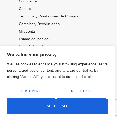
Conócenos
Contacto
Términos y Condiciones de Compra
Cambios y Devoluciones
Mi cuenta
Estado del pedido
Lista de favoritos
We value your privacy
We use cookies to enhance your browsing experience, serve
CONOCE NUESTRAS NOVEDADES,
personalized ads or content, and analyze our traffic. By
OFERTAS...
clicking "Accept All", you consent to our use of cookies.
Suscríbete a nuestra newsletter
CUSTOMIZE
REJECT ALL
©
Política de privacidad
Tienda online de Moda y
|
2026.
Complementos
Política de cookies
ACCEPT ALL