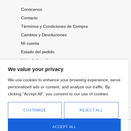
Conócenos
Contacto
Términos y Condiciones de Compra
Cambios y Devoluciones
Mi cuenta
Estado del pedido
Lista de favoritos
We value your privacy
We use cookies to enhance your browsing experience, serve
CONOCE NUESTRAS NOVEDADES,
OFERTAS...
personalized ads or content, and analyze our traffic. By
clicking "Accept All", you consent to our use of cookies.
Suscríbete a nuestra newsletter
CUSTOMIZE
REJECT ALL
©
Política de privacidad
Tienda online de Moda y
|
2026.
Complementos
Política de cookies
ACCEPT ALL