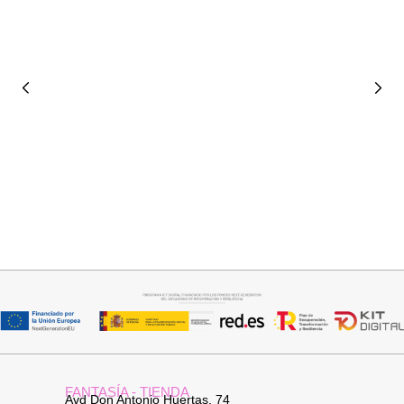
Seleccionar opciones
Leer más
VAQUERO AZUL LUXE
PANTALON VAQUERO
CAMPANA
32,95
€
FANTASÍA - TIENDA
Avd Don Antonio Huertas, 74