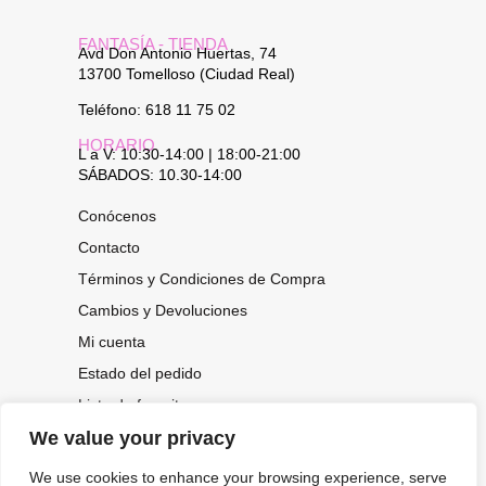
FANTASÍA - TIENDA
Avd Don Antonio Huertas, 74
13700 Tomelloso (Ciudad Real)
Teléfono: 618 11 75 02
HORARIO
L a V: 10:30-14:00 | 18:00-21:00
SÁBADOS: 10.30-14:00
Conócenos
Contacto
Términos y Condiciones de Compra
Cambios y Devoluciones
Mi cuenta
Estado del pedido
Lista de favoritos
We value your privacy
We use cookies to enhance your browsing experience, serve
CONOCE NUESTRAS NOVEDADES,