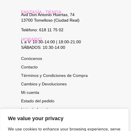
FANTASÍA - TIENDA
Avd Don Antonio Huertas, 74
13700 Tomelloso (Ciudad Real)
Teléfono: 618 11 75 02
HORARIO
L a V: 10:30-14:00 | 18:00-21:00
SÁBADOS: 10.30-14:00
Conócenos
Contacto
Términos y Condiciones de Compra
Cambios y Devoluciones
Mi cuenta
Estado del pedido
Lista de favoritos
We value your privacy
We use cookies to enhance your browsing experience, serve
CONOCE NUESTRAS NOVEDADES,