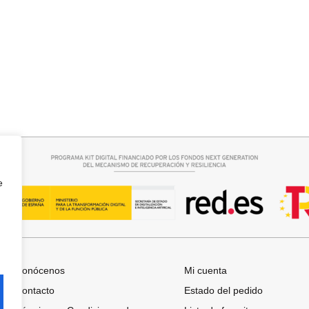
r opciones
Seleccionar opciones
E TACON
BOTIN COWBOY SERRAJE
42,95
€
e
Conócenos
Mi cuenta
Contacto
Estado del pedido