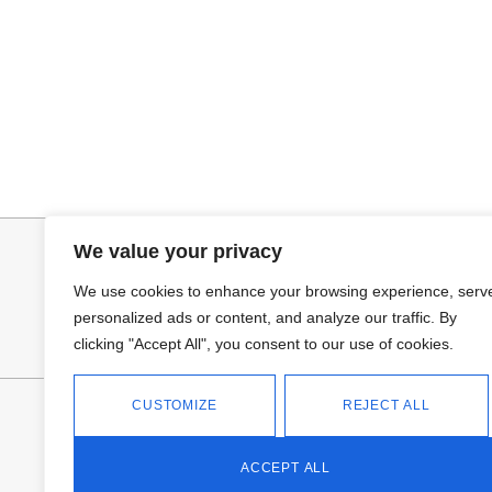
Seleccionar opciones
Selecciona
VAQUERO AZUL LUXE
BOTIN SERRAJ
32,95
€
39,95
€
We value your privacy
We use cookies to enhance your browsing experience, serv
personalized ads or content, and analyze our traffic. By
clicking "Accept All", you consent to our use of cookies.
CUSTOMIZE
REJECT ALL
FANTASÍA - TIENDA
Avd Don Antonio Huertas, 74
13700 Tomelloso (Ciudad Real)
ACCEPT ALL
Teléfono: 618 11 75 02