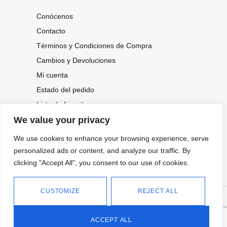
Conócenos
Contacto
Términos y Condiciones de Compra
Cambios y Devoluciones
Mi cuenta
Estado del pedido
Lista de favoritos
We value your privacy
We use cookies to enhance your browsing experience, serve
CONOCE NUESTRAS NOVEDADES,
OFERTAS...
personalized ads or content, and analyze our traffic. By
clicking "Accept All", you consent to our use of cookies.
Suscríbete a nuestra newsletter
CUSTOMIZE
REJECT ALL
©
Política de privacidad
Tienda online de Moda y
|
2026.
Complementos
Política de cookies
ACCEPT ALL