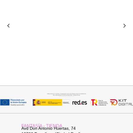
Seleccionar opciones
Seleccionar opciones
VAQUERO AZUL LUXE
VAQUERO ANCHO
32,95
€
34,95
€
FANTASÍA - TIENDA
Avd Don Antonio Huertas, 74