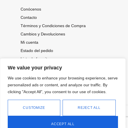
Conócenos
Contacto
Términos y Condiciones de Compra
Cambios y Devoluciones
Mi cuenta
Estado del pedido
Lista de favoritos
We value your privacy
We use cookies to enhance your browsing experience, serve
CONOCE NUESTRAS NOVEDADES,
OFERTAS...
personalized ads or content, and analyze our traffic. By
clicking "Accept All", you consent to our use of cookies.
Suscríbete a nuestra newsletter
CUSTOMIZE
REJECT ALL
©
Política de privacidad
Tienda online de Moda y
|
2026.
Complementos
Política de cookies
ACCEPT ALL