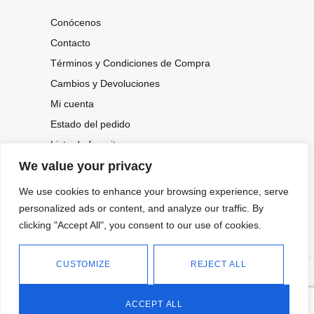
Conócenos
Contacto
Términos y Condiciones de Compra
Cambios y Devoluciones
Mi cuenta
Estado del pedido
Lista de favoritos
We value your privacy
We use cookies to enhance your browsing experience, serve
CONOCE NUESTRAS NOVEDADES,
OFERTAS...
personalized ads or content, and analyze our traffic. By
clicking "Accept All", you consent to our use of cookies.
Suscríbete a nuestra newsletter
CUSTOMIZE
REJECT ALL
©
Política de privacidad
Tienda online de Moda y
|
2026.
Complementos
Política de cookies
ACCEPT ALL