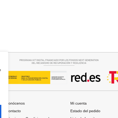
rrito
Seleccionar opciones
O RAQUEL
CAMISA SAMBA
15,00
€
44,95
€
e
Conócenos
Mi cuenta
Contacto
Estado del pedido