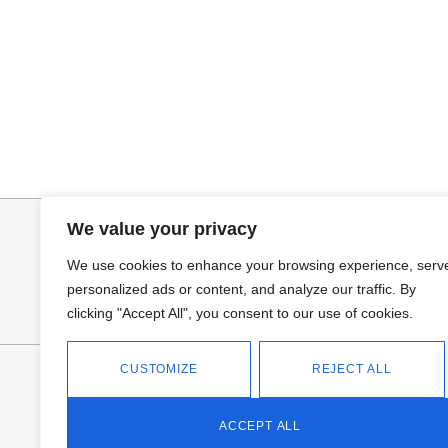
Seleccionar opciones
Añadir al ca
VAQUERO AZUL LUXE
PANTALON LIN
32,95
€
34,95
€
We value your privacy
We use cookies to enhance your browsing experience, serv
personalized ads or content, and analyze our traffic. By
clicking "Accept All", you consent to our use of cookies.
CUSTOMIZE
REJECT ALL
FANTASÍA - TIENDA
Avd Don Antonio Huertas, 74
13700 Tomelloso (Ciudad Real)
ACCEPT ALL
Teléfono: 618 11 75 02