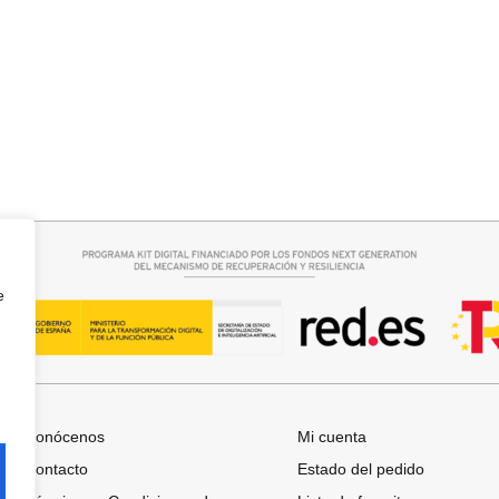
r opciones
Añadir al carrito
A
FALDA SATINADA LOLA
32,95
€
e
Conócenos
Mi cuenta
Contacto
Estado del pedido