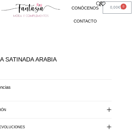
0
0,00
€
CONÓCENOS
CONTACTO
A SATINADA ARABIA
encias
IÓN
DEVOLUCIONES