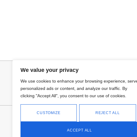
Añadir al carrito
Selecciona
PANTALON LINO RAQUEL
CAMISA SAMB
34,95
€
15,00
€
44,95
€
We value your privacy
We use cookies to enhance your browsing experience, serv
personalized ads or content, and analyze our traffic. By
clicking "Accept All", you consent to our use of cookies.
CUSTOMIZE
REJECT ALL
FANTASÍA - TIENDA
Avd Don Antonio Huertas, 74
13700 Tomelloso (Ciudad Real)
ACCEPT ALL
Teléfono: 618 11 75 02