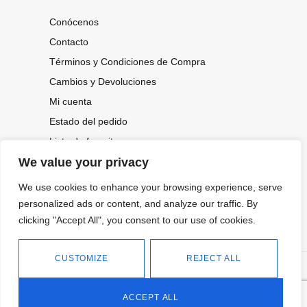
Conócenos
Contacto
Términos y Condiciones de Compra
Cambios y Devoluciones
Mi cuenta
Estado del pedido
Lista de favoritos
We value your privacy
We use cookies to enhance your browsing experience, serve
CONOCE NUESTRAS NOVEDADES,
OFERTAS...
personalized ads or content, and analyze our traffic. By
clicking "Accept All", you consent to our use of cookies.
Suscríbete a nuestra newsletter
CUSTOMIZE
REJECT ALL
©
Política de privacidad
Tienda online de Moda y
|
2026.
Complementos
Política de cookies
ACCEPT ALL