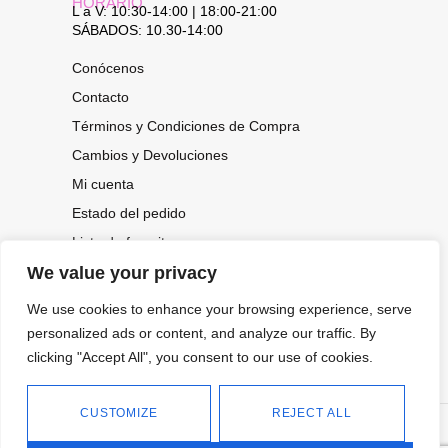
HORARIO
L a V: 10:30-14:00 | 18:00-21:00
SÁBADOS: 10.30-14:00
Conócenos
Contacto
Términos y Condiciones de Compra
Cambios y Devoluciones
Mi cuenta
Estado del pedido
Lista de favoritos
We value your privacy
We use cookies to enhance your browsing experience, serve
CONOCE NUESTRAS NOVEDADES,
OFERTAS...
personalized ads or content, and analyze our traffic. By
clicking "Accept All", you consent to our use of cookies.
Suscríbete a nuestra newsletter
CUSTOMIZE
REJECT ALL
©
Política de privacidad
Tienda online de Moda y
|
2026.
Complementos