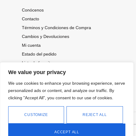
Conócenos
Contacto
Términos y Condiciones de Compra
Cambios y Devoluciones
Mi cuenta
Estado del pedido
Lista de favoritos
We value your privacy
We use cookies to enhance your browsing experience, serve
CONOCE NUESTRAS NOVEDADES,
OFERTAS...
personalized ads or content, and analyze our traffic. By
clicking "Accept All", you consent to our use of cookies.
Suscríbete a nuestra newsletter
CUSTOMIZE
REJECT ALL
©
Política de privacidad
Tienda online de Moda y
|
2026.
Complementos
Política de cookies
ACCEPT ALL