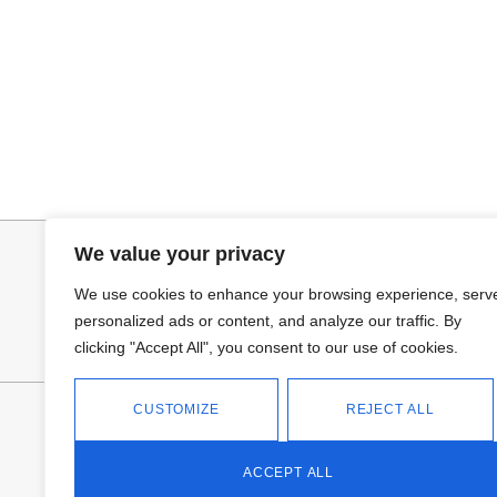
Añadir al carrito
Leer más
JERSEY CAPA BOSTON
PANTALON VA
34,95
€
We value your privacy
We use cookies to enhance your browsing experience, serv
personalized ads or content, and analyze our traffic. By
clicking "Accept All", you consent to our use of cookies.
CUSTOMIZE
REJECT ALL
FANTASÍA - TIENDA
Avd Don Antonio Huertas, 74
13700 Tomelloso (Ciudad Real)
ACCEPT ALL
Teléfono: 618 11 75 02