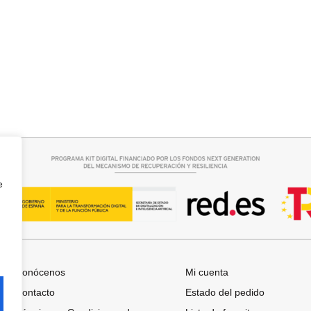
Añadir al carrito
QUERO CAMPANA
FALDA SATINADA LOLA
32,95
€
e
Conócenos
Mi cuenta
Contacto
Estado del pedido