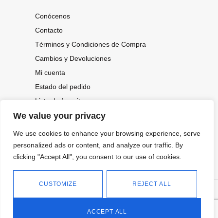
Conócenos
Contacto
Términos y Condiciones de Compra
Cambios y Devoluciones
Mi cuenta
Estado del pedido
Lista de favoritos
We value your privacy
We use cookies to enhance your browsing experience, serve
CONOCE NUESTRAS NOVEDADES,
OFERTAS...
personalized ads or content, and analyze our traffic. By
clicking "Accept All", you consent to our use of cookies.
Suscríbete a nuestra newsletter
CUSTOMIZE
REJECT ALL
©
Política de privacidad
Tienda online de Moda y
|
2026.
Complementos
Política de cookies
ACCEPT ALL