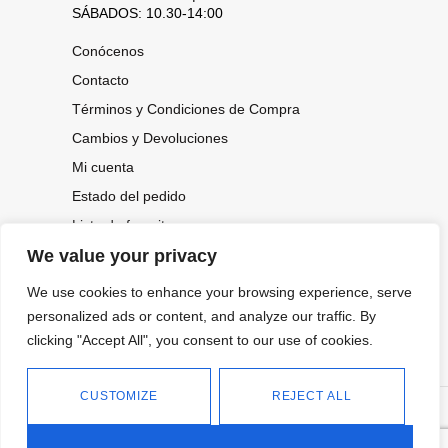
SÁBADOS: 10.30-14:00
Conócenos
Contacto
Términos y Condiciones de Compra
Cambios y Devoluciones
Mi cuenta
Estado del pedido
Lista de favoritos
We value your privacy
We use cookies to enhance your browsing experience, serve
CONOCE NUESTRAS NOVEDADES,
OFERTAS...
personalized ads or content, and analyze our traffic. By
clicking "Accept All", you consent to our use of cookies.
Suscríbete a nuestra newsletter
CUSTOMIZE
REJECT ALL
©
Política de privacidad
Tienda online de Moda y
|
2026.
Complementos
Política de cookies