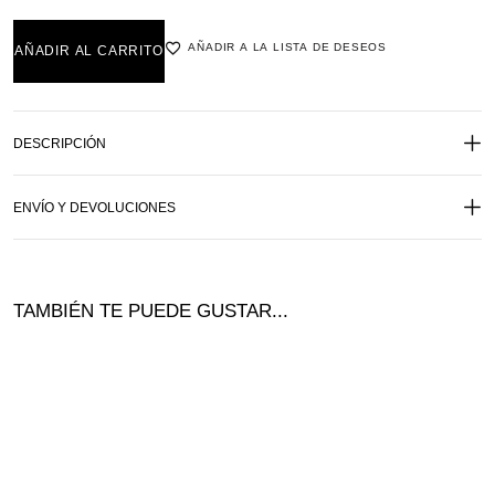
AÑADIR A LA LISTA DE DESEOS
AÑADIR AL CARRITO
DESCRIPCIÓN
ENVÍO Y DEVOLUCIONES
TAMBIÉN TE PUEDE GUSTAR...
Ofer
ta!