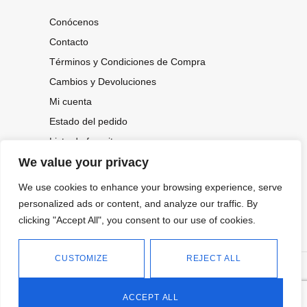
Conócenos
Contacto
Términos y Condiciones de Compra
Cambios y Devoluciones
Mi cuenta
Estado del pedido
Lista de favoritos
We value your privacy
We use cookies to enhance your browsing experience, serve
CONOCE NUESTRAS NOVEDADES,
OFERTAS...
personalized ads or content, and analyze our traffic. By
clicking "Accept All", you consent to our use of cookies.
Suscríbete a nuestra newsletter
CUSTOMIZE
REJECT ALL
©
Política de privacidad
Tienda online de Moda y
|
2026.
Complementos
Política de cookies
ACCEPT ALL