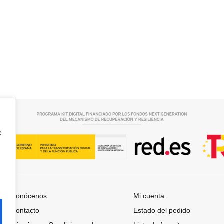
r opciones
Añadir al carrito
A
FALDA SATINADA LOLA
32,95
€
e
Conócenos
Mi cuenta
Contacto
Estado del pedido