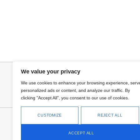
Añadir al carrito
Selecciona
JERSEY CAPA BOSTON
CAMISA SAMB
34,95
€
15,00
€
44,95
€
We value your privacy
We use cookies to enhance your browsing experience, serv
personalized ads or content, and analyze our traffic. By
clicking "Accept All", you consent to our use of cookies.
CUSTOMIZE
REJECT ALL
FANTASÍA - TIENDA
Avd Don Antonio Huertas, 74
13700 Tomelloso (Ciudad Real)
ACCEPT ALL
Teléfono: 618 11 75 02