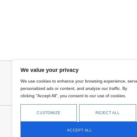
Añadir al carrito
Leer más
PANTALON LINO RAQUEL
PANTALON VA
34,95
€
We value your privacy
We use cookies to enhance your browsing experience, serv
personalized ads or content, and analyze our traffic. By
clicking "Accept All", you consent to our use of cookies.
CUSTOMIZE
REJECT ALL
FANTASÍA - TIENDA
Avd Don Antonio Huertas, 74
13700 Tomelloso (Ciudad Real)
ACCEPT ALL
Teléfono: 618 11 75 02