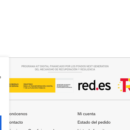
Añadir al carrito
QUERO CAMPANA
FALDA SATINADA LOLA
32,95
€
e
Conócenos
Mi cuenta
Contacto
Estado del pedido