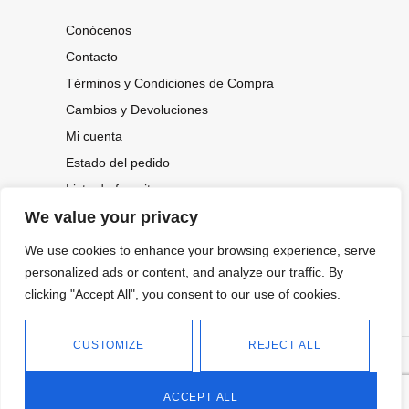
Conócenos
Contacto
Términos y Condiciones de Compra
Cambios y Devoluciones
Mi cuenta
Estado del pedido
Lista de favoritos
We value your privacy
We use cookies to enhance your browsing experience, serve
CONOCE NUESTRAS NOVEDADES,
OFERTAS...
personalized ads or content, and analyze our traffic. By
clicking "Accept All", you consent to our use of cookies.
Suscríbete a nuestra newsletter
CUSTOMIZE
REJECT ALL
©
Política de privacidad
Tienda online de Moda y
|
2026.
Complementos
Política de cookies
ACCEPT ALL