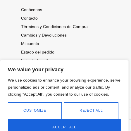
Conócenos
Contacto
Términos y Condiciones de Compra
Cambios y Devoluciones
Mi cuenta
Estado del pedido
Lista de favoritos
We value your privacy
We use cookies to enhance your browsing experience, serve
CONOCE NUESTRAS NOVEDADES,
OFERTAS...
personalized ads or content, and analyze our traffic. By
clicking "Accept All", you consent to our use of cookies.
Suscríbete a nuestra newsletter
CUSTOMIZE
REJECT ALL
©
Política de privacidad
Tienda online de Moda y
|
2026.
Complementos
Política de cookies
ACCEPT ALL